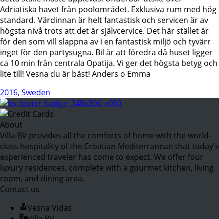
Adriatiska havet från poolområdet. Exklusiva rum med hög
standard. Värdinnan är helt fantastisk och servicen är av
högsta nivå trots att det är självcervice. Det här stället är
för den som vill slappna av i en fantastisk miljö och tyvärr
inget för den partysugna. Bil är att föredra då huset ligger
ca 10 min från centrala Opatija. Vi ger det högsta betyg och
lite till! Vesna du är bäst! Anders o Emma
2016
,
Sweden
About
Villa BV provides all the comforts of home with the world-
class hospitality of the Croatian Mediterranean that today's
experienced traveler has come to expect. We offer four
luxury residences, complete with a gourmet kitchen, living
room, and dining area.
Contact us
Vesna Vidas
Villa BV