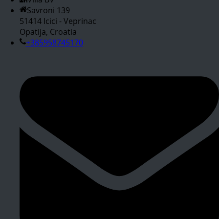
Savroni 139
51414 Icici - Veprinac
Opatija, Croatia
+385958745170