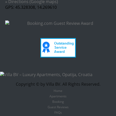
» Directions (Google maps)
GPS: 45.328308, 14.269610
Copyright © by Villa BV. All Rights Reserved.
Home
Apartments
Booking
Guest Reviews
FAQs