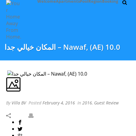
Welcome
Apartments
Pool
Region
Booking
المكان خيالي جدا – Nawaf, (AE) 10.0
By
Villa BV
Posted
February 4, 2016
In
2016
,
Guest Review