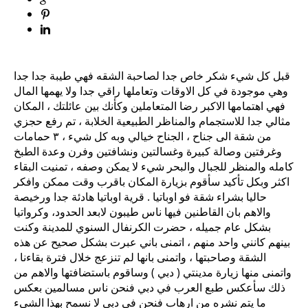
قبل كل شيء شكر خاص جدا لصاحبة الشقه فهي طيبة جدا جدا
وهي موجودة في كل الاوقات وتعاملها راقي جدا ولا يهمها المال
فهي اهتمامها الاكبر رضا المتعاملين وكأنك بين عائلتك ، المكان
مثالي جدا للاستجمام والمناظر الطبيعية الخلابة ، تم رفع حجزي
من شقة الى جناح ، الجناح خيالي وبه كل شيء ، ٣ حمامات
وغرفتين وصالة كبيرة وغسالتين ونشافتين وفرن وعدة الطبخ
كامله والمنظر للجبال والبحر شيء لا يمكن وصفه ، تمنيت البقاء
اكثر وبكل تأكيد سأقوم بزيارة المكان باقرب وقت ممكن وافكر
حاليا بشراء شقة فو اوباتيا . قرية اوباتيا هادئة جدا ورخيصة
والاهم بان القاطنين فيها ناس طيبون لابعد الحدود، وكرواتيا
بشكل عام جميله ، حضرت الكرنفال السنوي للمدينة وكنت
بينهم كانني واحد منهم ، اتمنى باني عبرت بشكل صحيح عن هذه
الشقة وصاحبتها ، واتمنى بانها لم تنزعج خلال فترة بقاءنا ،
واتمنى منها زيارة مدينتي ( دبي ) وساقوم باستضافتها والاهم من
ذلك سأعكس طبع العرب في دبي فنحن ناس مسالمين بعكس
ما يتم نشره من ارهاب فنحن في دبي لا نسمح بهذا الشيء